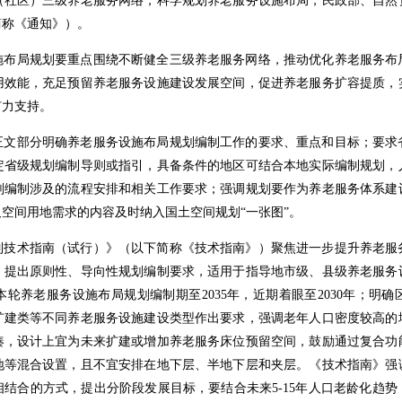
（社区）三级养老服务网络，科学规划养老服务设施布局，民政部、自然
简称《通知》）。
施布局规划要重点围绕不断健全三级养老服务网络，推动优化养老服务布
用效能，充足预留养老服务设施建设发展空间，促进养老服务扩容提质，
有力支持。
正文部分明确养老服务设施布局规划编制工作的要求、重点和目标；要求
定省级规划编制导则或指引，具备条件的地区可结合本地实际编制规划，
划编制涉及的流程安排和相关工作要求；强调规划要作为养老服务体系建
空间用地需求的内容及时纳入国土空间规划“一张图”。
制技术指南（试行）》（以下简称《技术指南》）聚焦进一步提升养老服
，提出原则性、导向性规划编制要求，适用于指导地市级、县级养老服务
轮养老服务设施布局规划编制期至2035年，近期着眼至2030年；明
扩建类等不同养老服务设施建设类型作出要求，强调老年人口密度较高的
凑，设计上宜为未来扩建或增加养老服务床位预留空间，鼓励通过复合功
地等混合设置，且不宜安排在地下层、半地下层和夹层。《技术指南》强
结合的方式，提出分阶段发展目标，要结合未来5-15年人口老龄化趋