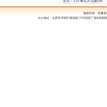
页次：2/14 每页20 总数266
版权所有：安徽
办公地址：合肥市庐阳区濉溪路278号财富广场B座西楼1709室 邮编