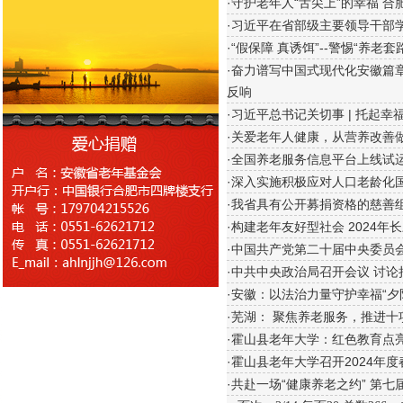
·守护老年人“舌尖上”的幸福 
·习近平在省部级主要领导干部
·“假保障 真诱饵”--警惕“养老
·奋力谱写中国式现代化安徽篇
反响
·习近平总书记关切事 | 托起幸福
·关爱老年人健康，从营养改善
·全国养老服务信息平台上线试
·深入实施积极应对人口老龄化
·我省具有公开募捐资格的慈善组
·构建老年友好型社会 2024
·中国共产党第二十届中央委员
·中共中央政治局召开会议 讨
·安徽：以法治力量守护幸福“夕
·芜湖： 聚焦养老服务，推进十
·霍山县老年大学：红色教育点亮
·霍山县老年大学召开2024年
·共赴一场“健康养老之约” 第七