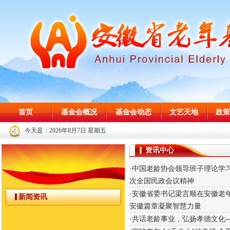
首页
基金会概况
基金会动态
文艺天地
政策
今天是：
2026年8月7日 星期五
资讯中心
·中国老龄协会领导班子理论学
次全国民政会议精神
·安徽省委书记梁言顺在安徽老
新闻资讯
安徽篇章凝聚智慧力量
·共话老龄事业，弘扬孝德文化